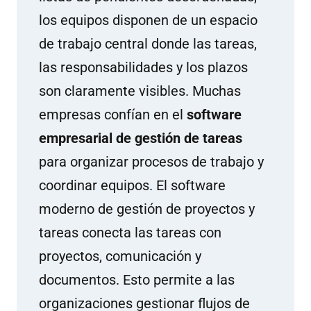
los equi­pos dis­po­nen de un es­pa­cio
de tra­ba­jo cen­tral don­de las ta­reas,
las res­pon­sa­bi­li­da­des y los pla­zos
son cla­ra­men­te vi­si­bles. Mu­chas
em­pre­sas con­fían en el
soft­ware
em­pre­sa­rial de ges­tión de ta­reas
pa­ra or­ga­ni­zar pro­ce­sos de tra­ba­jo y
co­or­di­nar equi­pos. El soft­ware
mo­derno de ges­tión de pro­yec­tos y
ta­reas co­nec­ta las ta­reas con
pro­yec­tos, co­mu­ni­ca­ción y
do­cu­men­tos. Es­to per­mi­te a las
or­ga­ni­za­cio­nes ges­tio­nar flu­jos de