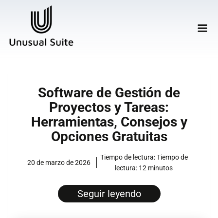
Software de Ges­tión de
Pro­yec­tos y Ta­reas:
He­rra­mien­tas, Con­se­jos y
Op­cio­nes Gra­tui­tas
Tiempo de
20 de marzo de 2026
lectura: 12 minutos
Se­guir le­yen­do