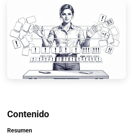
Con­te­ni­do
Re­su­men