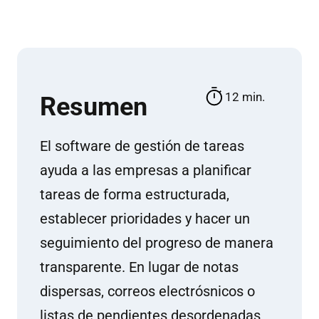
12 min.
Re­su­men
El soft­ware de ges­tión de ta­reas
ayu­da a las em­pre­sas a pla­ni­fi­car
ta­reas de for­ma es­truc­tu­ra­da,
es­ta­ble­cer pri­or­i­da­des y ha­cer un
se­gui­mien­to del pro­gre­so de ma­ne­ra
trans­pa­ren­te. En lu­gar de no­tas
dis­per­sas, co­rreos elec­trós­ni­cos o
lis­tas de pen­dien­tes de­sor­de­na­das,