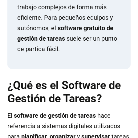
tra­ba­jo com­ple­jos de for­ma más
efi­cien­te. Pa­ra pe­que­ños equi­pos y
au­tó­no­mos, el
soft­ware gra­tui­to de
ges­tión de ta­reas
sue­le ser un pun­to
de par­ti­da fá­cil.
¿Qué es el Software de
Gestión de Tareas?
El
software de gestión de tareas
hace
referencia a sistemas digitales utilizados
para
planificar
,
organizar
y
supervisar
tareas.