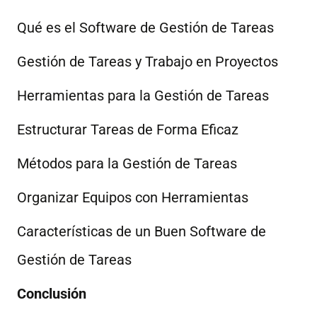
Qué es el Soft­ware de Ges­tión de Ta­reas
Ges­tión de Ta­reas y Tra­ba­jo en Pro­yec­tos
He­rra­mien­tas pa­ra la Ges­tión de Ta­reas
Es­truc­tu­rar Ta­reas de For­ma Efi­caz
Mé­to­dos pa­ra la Ges­tión de Ta­reas
Or­ga­ni­zar Equi­pos con He­rra­mien­tas
Ca­rac­te­rís­ti­cas de un Buen Soft­ware de
Ges­tión de Ta­reas
Con­clu­sión